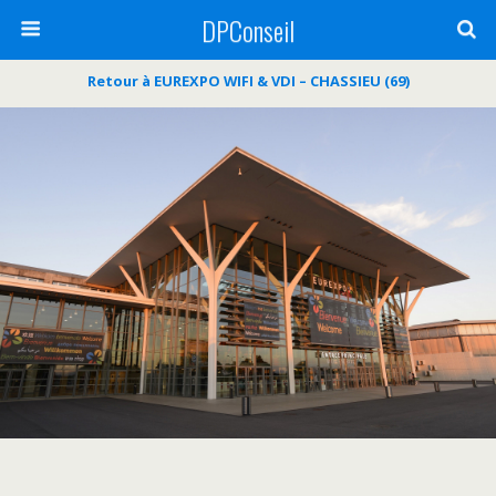
DPConseil
Retour à EUREXPO WIFI & VDI – CHASSIEU (69)